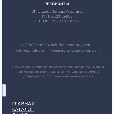
РЕКВИЗИТЫ
ИП Шадрова Татьяна Романовна
ИНН: 503234324803
ОГРНИП: 32450 81006 87389
© 2026 Timeless Watch. Все права защищены.
Публичная оферта
Политика конфиденциальности
Информация на сайте не является публичной офертой. Цены и
наличие товаров могут отличаться. Актуальная стоимость
подтверждается при оформлении заказа на сайте.
ГЛАВНАЯ
КАТАЛОГ