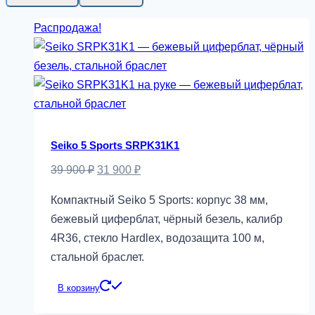
Распродажа!
Seiko 5 Sports SRPK31K1
Первоначальная
Текущая
39 900
₽
31 900
₽
цена
цена:
Компактный Seiko 5 Sports: корпус 38 мм,
составляла
31
бежевый циферблат, чёрный безель, калибр
39
900 ₽.
4R36, стекло Hardlex, водозащита 100 м,
900 ₽.
стальной браслет.
В корзину