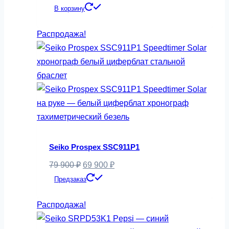
цена
цена:
В корзину
составляла
25
Распродажа!
34
900 ₽.
900 ₽.
Seiko Prospex SSC911P1
Первоначальная
Текущая
79 900
₽
69 900
₽
цена
цена:
Предзаказ
составляла
69
Распродажа!
79
900 ₽.
900 ₽.