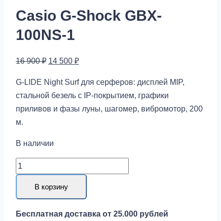
Casio G-Shock GBX-
100NS-1
Первоначальная
Текущая
16 900
₽
14 500
₽
цена
цена:
G-LIDE Night Surf для серферов: дисплей MIP,
составляла
14
стальной безель с IP-покрытием, графики
16
500 ₽.
приливов и фазы луны, шагомер, вибромотор, 200
900 ₽.
м.
В наличии
Количество
товара
В корзину
Casio
G-
Бесплатная доставка от 25.000 рублей
Shock