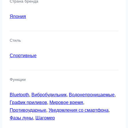
Страна бренда
Япония
Стиль
Спортивные
Функции
Bluetooth
,
Вибробудильник
,
Водонепроницаемые
,
График приливов
,
Мировое время
,
Противоударные
,
Уведомления со смартфона
,
Фазы луны
,
Шагомер