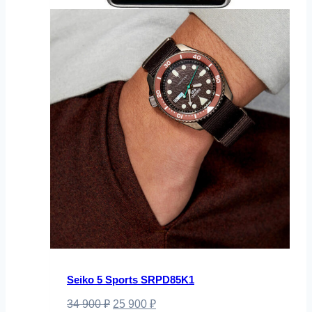
Seiko 5 Sports SRPD85K1
Первоначальная
Текущая
34 900
₽
25 900
₽