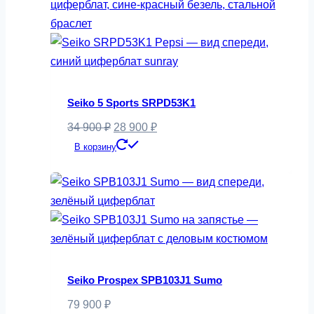
Seiko 5 Sports SRPD53K1
Первоначальная
Текущая
34 900
₽
28 900
₽
цена
цена:
В корзину
составляла
28
34
900 ₽.
900 ₽.
Seiko Prospex SPB103J1 Sumo
79 900
₽