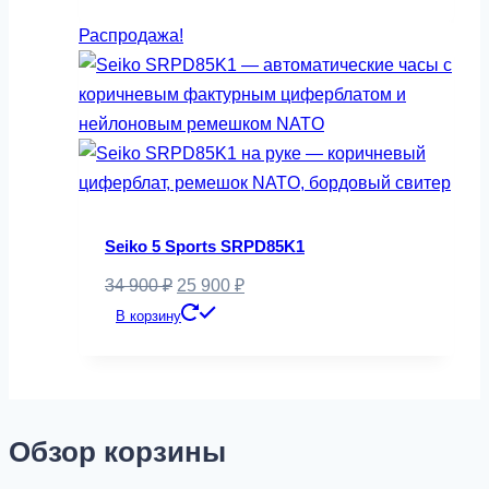
составляла
74
Распродажа!
79
900 ₽.
900 ₽.
Seiko 5 Sports SRPD85K1
Первоначальная
Текущая
34 900
₽
25 900
₽
цена
цена:
В корзину
составляла
25
34
900 ₽.
900 ₽.
Обзор корзины