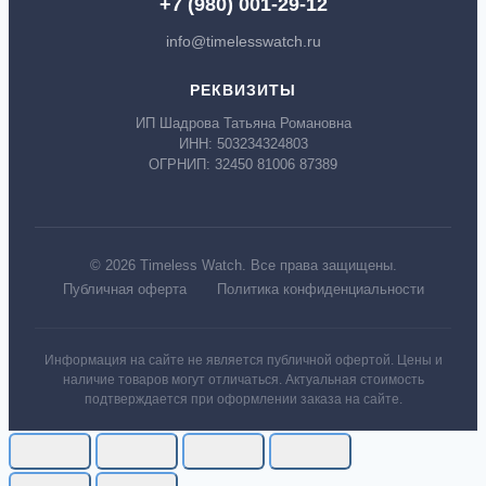
+7 (980) 001-29-12
info@timelesswatch.ru
РЕКВИЗИТЫ
ИП Шадрова Татьяна Романовна
ИНН: 503234324803
ОГРНИП: 32450 81006 87389
© 2026 Timeless Watch. Все права защищены.
Публичная оферта
Политика конфиденциальности
Информация на сайте не является публичной офертой. Цены и
наличие товаров могут отличаться. Актуальная стоимость
подтверждается при оформлении заказа на сайте.