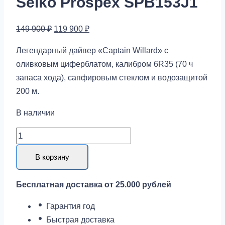
Seiko Prospex SPB153J1
Первоначальная
Текущая
149 900
₽
119 900
₽
цена
цена:
Легендарный дайвер «Captain Willard» с
составляла
119
оливковым циферблатом, калибром 6R35 (70 ч
149
900 ₽.
запаса хода), сапфировым стеклом и водозащитой
900 ₽.
200 м.
В наличии
Количество
товара
В корзину
Seiko
Prospex
Бесплатная доставка от 25.000 рублей
SPB153J1
Гарантия год
Быстрая доставка