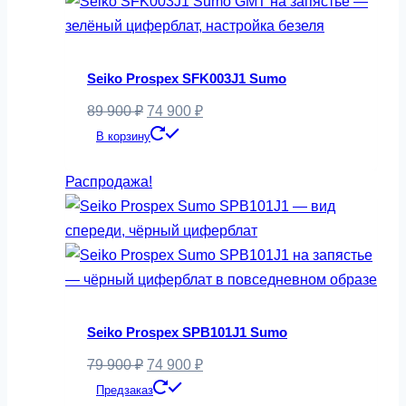
Seiko Prospex SFK003J1 Sumo
Первоначальная
Текущая
89 900
₽
74 900
₽
цена
цена:
В корзину
составляла
74
Распродажа!
89
900 ₽.
900 ₽.
Seiko Prospex SPB101J1 Sumo
Первоначальная
Текущая
79 900
₽
74 900
₽
цена
цена:
Предзаказ