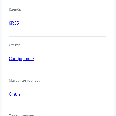
Калибр
6R35
Стекло
Сапфировое
Материал корпуса
Сталь
Тип крепления