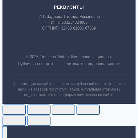
РЕКВИЗИТЫ
ИП Шадрова Татьяна Романовна
ИНН: 503234324803
ОГРНИП: 32450 81006 87389
© 2026 Timeless Watch. Все права защищены.
Публичная оферта
Политика конфиденциальности
Информация на сайте не является публичной офертой. Цены и
наличие товаров могут отличаться. Актуальная стоимость
подтверждается при оформлении заказа на сайте.