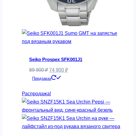
Seiko Prospex SFK001J1
Первоначальная
Текущая
89 900
₽
74 900
₽
цена
цена:
Предзаказ
составляла
74
Распродажа!
89
900 ₽.
900 ₽.